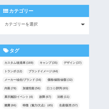
カテゴリー
タグ
カスタム/改造車
(169)
キャンプ
(35)
デザイン
(37)
トランポ
(12)
ブランドイメージ
(44)
メーカー/会社/ブランド
(34)
価格/値段/金額
(32)
内装
(78)
加速性能
(56)
口コミ/評判
(65)
展示施設/イベント
(4)
故障
(67)
比較
(11)
燃費
(66)
特徴（魅力/欠点）
(45)
生産/販売
(57)