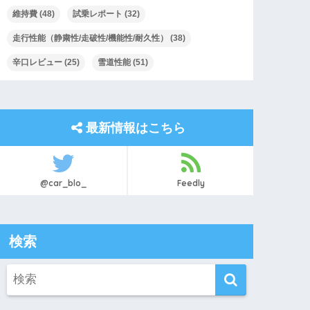
維持費
(48)
試乗レポート
(32)
走行性能（静粛性/走破性/機能性/耐久性）
(38)
辛口レビュー
(25)
雪道性能
(51)
最新情報はこちら
@car_blo_
Feedly
検索