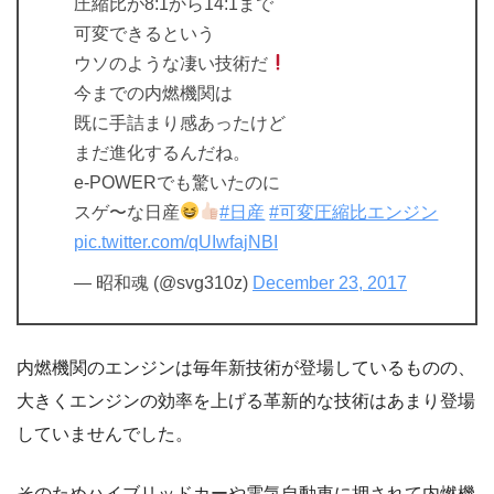
圧縮比が8:1から14:1まで
可変できるという
ウソのような凄い技術だ
今までの内燃機関は
既に手詰まり感あったけど
まだ進化するんだね。
e-POWERでも驚いたのに
スゲ〜な日産
#日産
#可変圧縮比エンジン
pic.twitter.com/qUIwfajNBI
— 昭和魂 (@svg310z)
December 23, 2017
内燃機関のエンジンは毎年新技術が登場しているものの、
大きくエンジンの効率を上げる革新的な技術はあまり登場
していませんでした。
そのためハイブリッドカーや電気自動車に押されて内燃機