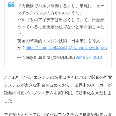
メカ機構でバルブ制御するより、単純にニュー
マチックバルブの方がいいような。
バルブ系のアイデアは出尽くしていて、日産が
やっている可変圧縮比位でないと革命的じゃな
い。
英国の革新的エンジン技術、日本車にも導入
か？
https://t.co/ujfxa4ASqD
@YahooNewsTopics
— Noisy blue bird (@NUDE48)
June 17, 2018
ここ10年ぐらいエンジンの進化はおもにバルブ関係の可変
システムが大きな割合を占めており、世界中のメーカーが
独自の可変バルブシステムを実用化して効率化を果たしま
した。
ですが今となっては可変バルブシステムの構造や効果もほ