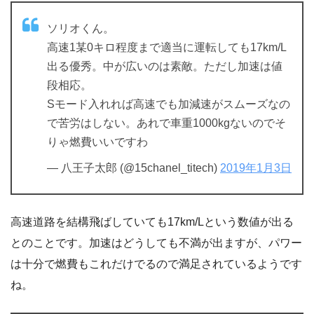
ソリオくん。
高速1某0キロ程度まで適当に運転しても17km/L
出る優秀。中が広いのは素敵。ただし加速は値
段相応。
Sモード入れれば高速でも加減速がスムーズなの
で苦労はしない。あれで車重1000kgないのでそ
りゃ燃費いいですわ
— 八王子太郎 (@15chanel_titech)
2019年1月3日
高速道路を結構飛ばしていても17km/Lという数値が出る
とのことです。加速はどうしても不満が出ますが、パワー
は十分で燃費もこれだけでるので満足されているようです
ね。