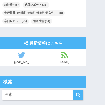
維持費
(48)
試乗レポート
(32)
走行性能（静粛性/走破性/機能性/耐久性）
(38)
辛口レビュー
(25)
雪道性能
(51)
最新情報はこちら
@car_blo_
Feedly
検索