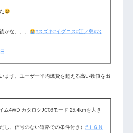
た
後かな、、、
#スズキ
#イグニス
#江ノ島
#お
7日
しています。ユーザー平均燃費を超える高い数値を出
4WD カタログJC08モード 25.4kmを大き
だし、信号のない道路での条件付き）
#ＩＧＮ