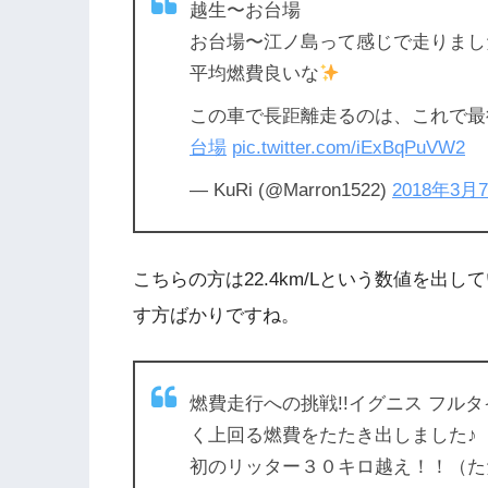
越生〜お台場
お台場〜江ノ島って感じで走りまし
平均燃費良いな
この車で長距離走るのは、これで最
台場
pic.twitter.com/iExBqPuVW2
— KuRi (@Marron1522)
2018年3月
こちらの方は22.4km/Lという数値を出
す方ばかりですね。
燃費走行への挑戦!!イグニス フルタイム
く上回る燃費をたたき出しました♪
初のリッター３０キロ越え！！（た