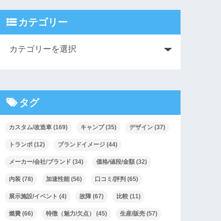
カテゴリー
タグ
カスタム/改造車
(169)
キャンプ
(35)
デザイン
(37)
トランポ
(12)
ブランドイメージ
(44)
メーカー/会社/ブランド
(34)
価格/値段/金額
(32)
内装
(78)
加速性能
(56)
口コミ/評判
(65)
展示施設/イベント
(4)
故障
(67)
比較
(11)
燃費
(66)
特徴（魅力/欠点）
(45)
生産/販売
(57)