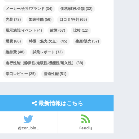
メーカー/会社/ブランド
(34)
価格/値段/金額
(32)
内装
(78)
加速性能
(56)
口コミ/評判
(65)
展示施設/イベント
(4)
故障
(67)
比較
(11)
燃費
(66)
特徴（魅力/欠点）
(45)
生産/販売
(57)
維持費
(48)
試乗レポート
(32)
走行性能（静粛性/走破性/機能性/耐久性）
(38)
辛口レビュー
(25)
雪道性能
(51)
最新情報はこちら
@car_blo_
Feedly