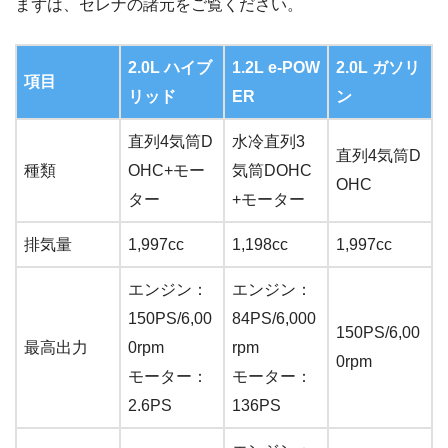
まずは、セレナの諸元をご覧ください。
2.0L ハイブ
1.2L e-POW
2.0L ガソリ
項目
リッド
ER
ン
直列4気筒D
水冷直列3
直列4気筒D
種類
OHC+モー
気筒DOHC
OHC
ター
+モーター
排気量
1,997cc
1,198cc
1,997cc
エンジン：
エンジン：
150PS/6,00
84PS/6,000
150PS/6,00
最高出力
0rpm
rpm
0rpm
モーター：
モーター：
2.6PS
136PS