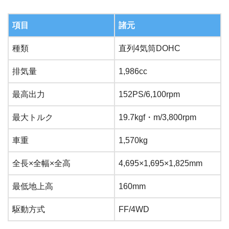
項目
諸元
種類
直列4気筒DOHC
排気量
1,986cc
最高出力
152PS/6,100rpm
最大トルク
19.7kgf・m/3,800rpm
車重
1,570kg
全長×全幅×全高
4,695×1,695×1,825mm
最低地上高
160mm
駆動方式
FF/4WD