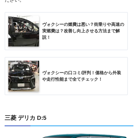
ヴォクシーの燃費は悪い？街乗りや高速の
実燃費は？改善し向上させる方法まで解
説！
ヴォクシーの口コミ/評判！価格から外装
や走行性能まで全てチェック！
三菱 デリカ D:5