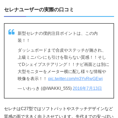
セレナユーザーの実際の口コミ
新型セレナの僕的注目ポイントは、この内
装！！
ダッシュボードまで合皮やステッチが施され、
上級ミニバンにも引けを取らない質感！！そし
てDシェイプステアリング！！ナビ画面とは別に
大型モニターをメーター横に配し様々な情報や
映像を表示！！
pic.twitter.com/m3YvRwGEwj
— いわっき (@iWAKKI_555)
2016年7月13日
セレナはC27型ではソフトパットやステッチデザインなど
質感の面で大きく向上させています。先代までの安っぽい