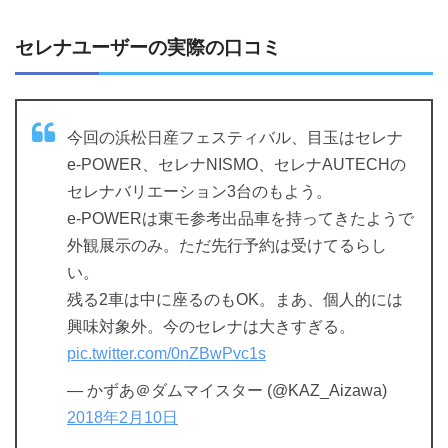
セレナユーザーの実際の口コミ
今回の浜松日産フェスティバル、目玉はセレナ
e-POWER、セレナNISMO、セレナAUTECHの
セレナバリエーション3台のもよう。
e-POWERは東モ参考出品車を持ってきたようで
外観展示のみ。ただ先行予約は受けてるらし
い。
残る2車は中に座るのもOK。まあ、個人的には
興味対象外。今のセレナは大きすぎる。
pic.twitter.com/0nZBwPvc1s
— かずあ＠ダムマイスター (@KAZ_Aizawa)
2018年2月10日