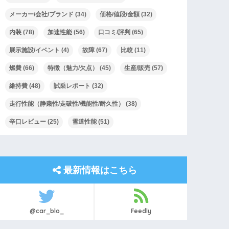
メーカー/会社/ブランド
(34)
価格/値段/金額
(32)
内装
(78)
加速性能
(56)
口コミ/評判
(65)
展示施設/イベント
(4)
故障
(67)
比較
(11)
燃費
(66)
特徴（魅力/欠点）
(45)
生産/販売
(57)
維持費
(48)
試乗レポート
(32)
走行性能（静粛性/走破性/機能性/耐久性）
(38)
辛口レビュー
(25)
雪道性能
(51)
最新情報はこちら
@car_blo_
Feedly