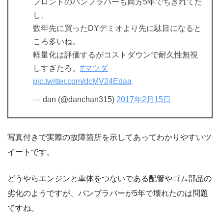
フロントのバンプラバーも両方5年でちぎれてた
し、
数年先に買ったDYデミオより先に駄目になると
ころ多いね。
軽量化は評価するがコストダウンで耐久性無視
しすぎたろ。
#マツダ
pic.twitter.com/dcMV24Edaa
— dan (@danchan315)
2017年2月15日
写真付きで実際の故障箇所を示してあってわかりやすいツ
イートです。
どうやらエンジンと車体をつないである配管やゴム部品の
劣化のようですが、バンプラバーが5年で壊れたのは問題
ですね。