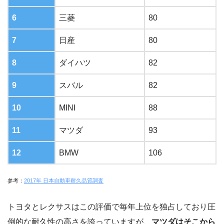
6
三菱
80
7
日産
80
8
ダイハツ
82
9
スバル
82
10
MINI
88
11
マツダ
93
12
BMW
106
参考：
2017年 日本自動車耐久品質調査
トヨタとレクサスはこの評価で毎年上位を独占しており圧
倒的な耐久性の高さを誇っていますが、
マツダはそこから