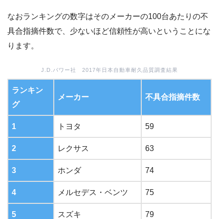
なおランキングの数字はそのメーカーの100台あたりの不
具合指摘件数で、少ないほど信頼性が高いということにな
ります。
J.D.パワー社 2017年日本自動車耐久品質調査結果
ランキン
メーカー
不具合指摘件数
グ
1
トヨタ
59
2
レクサス
63
3
ホンダ
74
4
メルセデス・ベンツ
75
5
スズキ
79