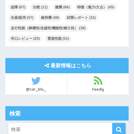
故障
(67)
比較
(11)
燃費
(66)
特徴（魅力/欠点）
(45)
生産/販売
(57)
維持費
(48)
試乗レポート
(32)
走行性能（静粛性/走破性/機能性/耐久性）
(38)
辛口レビュー
(25)
雪道性能
(51)
最新情報はこちら
@car_blo_
Feedly
検索