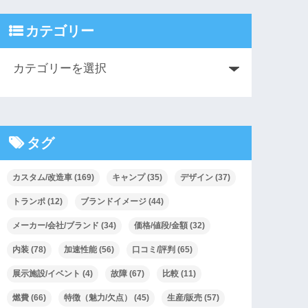
カテゴリー
タグ
カスタム/改造車
(169)
キャンプ
(35)
デザイン
(37)
トランポ
(12)
ブランドイメージ
(44)
メーカー/会社/ブランド
(34)
価格/値段/金額
(32)
内装
(78)
加速性能
(56)
口コミ/評判
(65)
展示施設/イベント
(4)
故障
(67)
比較
(11)
燃費
(66)
特徴（魅力/欠点）
(45)
生産/販売
(57)