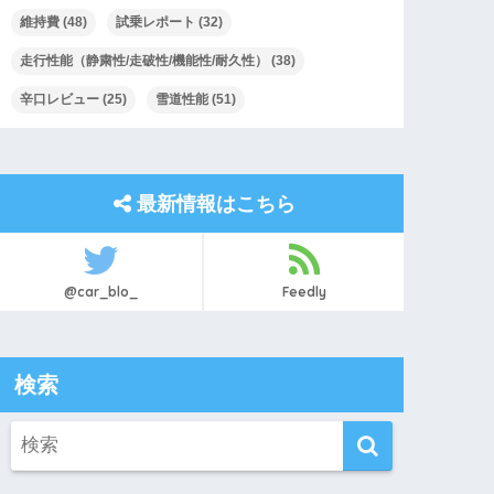
維持費
(48)
試乗レポート
(32)
走行性能（静粛性/走破性/機能性/耐久性）
(38)
辛口レビュー
(25)
雪道性能
(51)
最新情報はこちら
@car_blo_
Feedly
検索