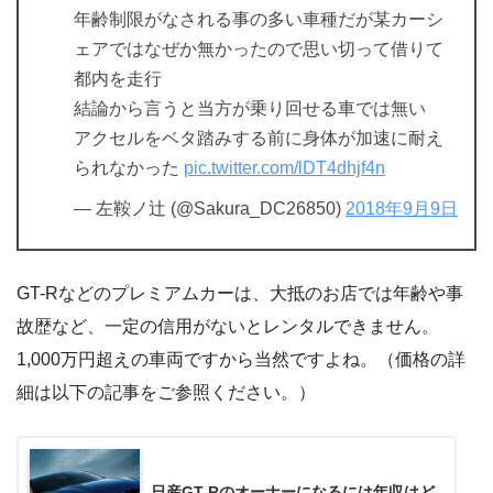
年齢制限がなされる事の多い車種だが某カーシ
ェアではなぜか無かったので思い切って借りて
都内を走行
結論から言うと当方が乗り回せる車では無い
アクセルをベタ踏みする前に身体が加速に耐え
られなかった
pic.twitter.com/lDT4dhjf4n
— 左鞍ノ辻 (@Sakura_DC26850)
2018年9月9日
GT-Rなどのプレミアムカーは、大抵のお店では年齢や事
故歴など、一定の信用がないとレンタルできません。
1,000万円超えの車両ですから当然ですよね。（価格の詳
細は以下の記事をご参照ください。）
日産GT-Rのオーナーになるには年収はど