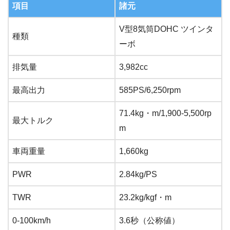
項目
諸元
V型8気筒DOHC ツインタ
種類
ーボ
排気量
3,982cc
最高出力
585PS/6,250rpm
71.4kg・m/1,900-5,500rp
最大トルク
m
車両重量
1,660kg
PWR
2.84kg/PS
TWR
23.2kg/kgf・m
0-100km/h
3.6秒（公称値）