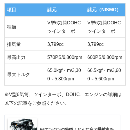
項目
諸元
諸元（NISMO）
V型6気筒DOHC
V型6気筒DOHC
種類
ツインターボ
ツインターボ
排気量
3,799cc
3,799cc
最高出力
570PS/6,800rpm
600PS/6,800rpm
65.0kgf・m/3,30
66.5kgf・m/3,60
最大トルク
0～5,800rpm
0～5,600rpm
※V型6気筒、ツインターボ、DOHC、エンジンの詳細は
以下の記事をご参照ください。
V6エンジンの特徴！どんな音？搭載車を