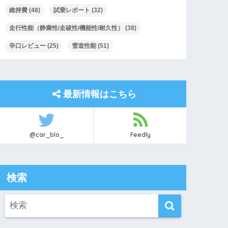
維持費
(48)
試乗レポート
(32)
走行性能（静粛性/走破性/機能性/耐久性）
(38)
辛口レビュー
(25)
雪道性能
(51)
最新情報はこちら
@car_blo_
Feedly
検索