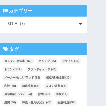
カテゴリー
タグ
カスタム/改造車
(169)
キャンプ
(35)
デザイン
(37)
トランポ
(12)
ブランドイメージ
(44)
メーカー/会社/ブランド
(34)
価格/値段/金額
(32)
内装
(78)
加速性能
(56)
口コミ/評判
(65)
展示施設/イベント
(4)
故障
(67)
比較
(11)
燃費
(66)
特徴（魅力/欠点）
(45)
生産/販売
(57)