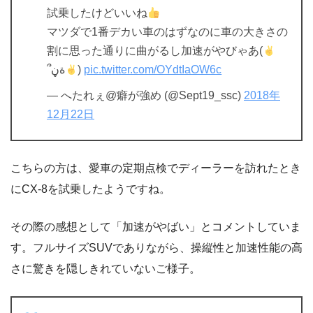
試乗したけどいいね
マツダで1番デカい車のはずなのに車の大きさの
割に思った通りに曲がるし加速がやびゃあ(
՞ةڼ
)
pic.twitter.com/OYdtIaOW6c
— へたれぇ@癖が強め (@Sept19_ssc)
2018年
12月22日
こちらの方は、愛車の定期点検でディーラーを訪れたとき
にCX-8を試乗したようですね。
その際の感想として「加速がやばい」とコメントしていま
す。フルサイズSUVでありながら、操縦性と加速性能の高
さに驚きを隠しきれていないご様子。