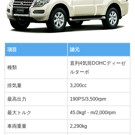
項目
諸元
直列4気筒DOHCディーゼ
種類
ルターボ
排気量
3,200cc
最高出力
190PS/3,500rpm
最大トルク
45.0kgf・m/2,000rpm
車両重量
2,290kg