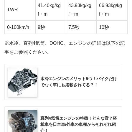
41.40kg/kg
43.93kg/kg
66.93kg/kg
TWR
f・m
f・m
f・m
0-100km/h
9秒
7.5秒
10秒
※水冷、直列4気筒、DOHC、エンジンの詳細は以下の記
事をご参照ください。
水冷エンジンのメリット5つ！バイクだけ
でなく車にも搭載されてる？！
直列4気筒エンジンの特徴！どんな音？搭
載車を日本車/外車の車種からそれぞれ紹
介！