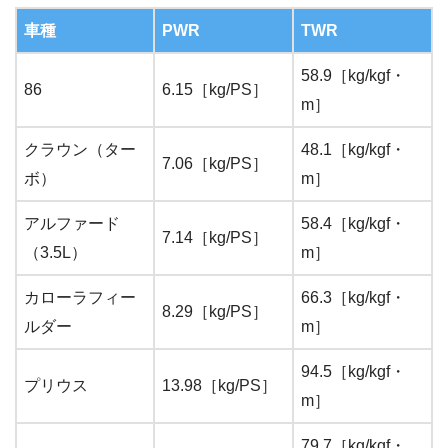
車種
PWR
TWR
58.9［kg/kgf・
86
6.15［kg/PS］
m］
クラウン（ター
48.1［kg/kgf・
7.06［kg/PS］
ボ）
m］
アルファード
58.4［kg/kgf・
7.14［kg/PS］
（3.5L）
m］
カローラフィー
66.3［kg/kgf・
8.29［kg/PS］
ルダー
m］
94.5［kg/kgf・
プリウス
13.98［kg/PS］
m］
79.7［kg/kgf・