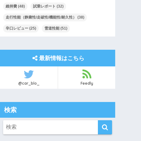
維持費
(48)
試乗レポート
(32)
走行性能（静粛性/走破性/機能性/耐久性）
(38)
辛口レビュー
(25)
雪道性能
(51)
最新情報はこちら
@car_blo_
Feedly
検索