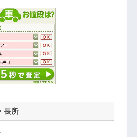
・長所
。