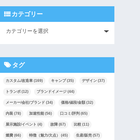
カテゴリー
タグ
カスタム/改造車
(169)
キャンプ
(35)
デザイン
(37)
トランポ
(12)
ブランドイメージ
(44)
メーカー/会社/ブランド
(34)
価格/値段/金額
(32)
内装
(78)
加速性能
(56)
口コミ/評判
(65)
展示施設/イベント
(4)
故障
(67)
比較
(11)
燃費
(66)
特徴（魅力/欠点）
(45)
生産/販売
(57)