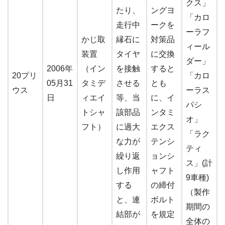
クス」
たり、
ングヨ
「カロ
走行中
ークを
ーラフ
かじ取
縁石に
対策品
ィール
装置
タイヤ
に交換
ダー」
2006年
（イン
を接触
すると
20プリ
「カロ
05月31
タミデ
させる
とも
ウス
ーラス
日
ィエイ
等、当
に、イ
パシ
トシャ
該部品
ンタミ
オ」
フト）
に過大
エクス
「ラク
な力が
テンシ
ティ
繰り返
ョンシ
ス」(計
し作用
ャフト
9車種)
する
の締付
（製作
と、連
ボルト
期間の
結部が
を規定
全体の