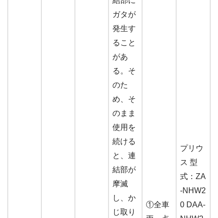
結部に
ガタが
発生す
ること
があ
る。そ
のた
め、そ
のまま
使用を
続ける
プリウ
と、連
ス 型
結部が
式：ZA
摩滅
-NHW2
し、か
①全車
0 DAA-
じ取り