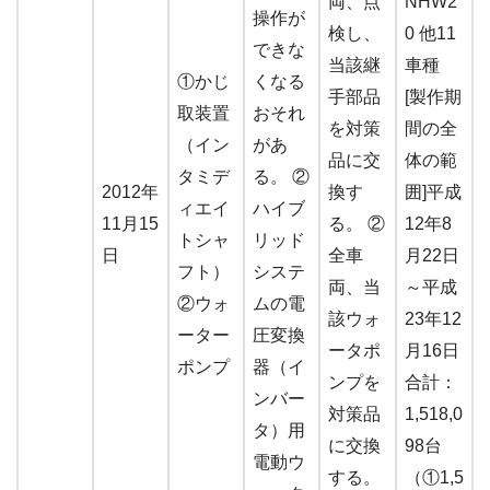
両、点
NHW2
操作が
検し、
0 他11
できな
当該継
車種
①かじ
くなる
手部品
[製作期
取装置
おそれ
を対策
間の全
（イン
があ
品に交
体の範
タミデ
る。 ②
2012年
換す
囲]平成
ィエイ
ハイブ
11月15
る。 ②
12年8
トシャ
リッド
日
全車
月22日
フト）
システ
両、当
～平成
②ウォ
ムの電
該ウォ
23年12
ーター
圧変換
ータポ
月16日
ポンプ
器（イ
ンプを
合計：
ンバー
対策品
1,518,0
タ）用
に交換
98台
電動ウ
する。
（①1,5