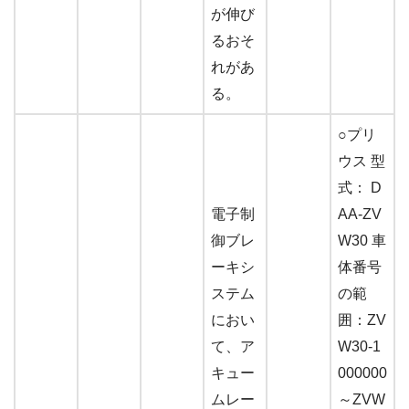
が伸び
るおそ
れがあ
る。
○プリ
ウス 型
式： D
電子制
AA-ZV
御ブレ
W30 車
ーキシ
体番号
ステム
の範
におい
囲：ZV
て、ア
W30-1
キュー
000000
ムレー
～ZVW