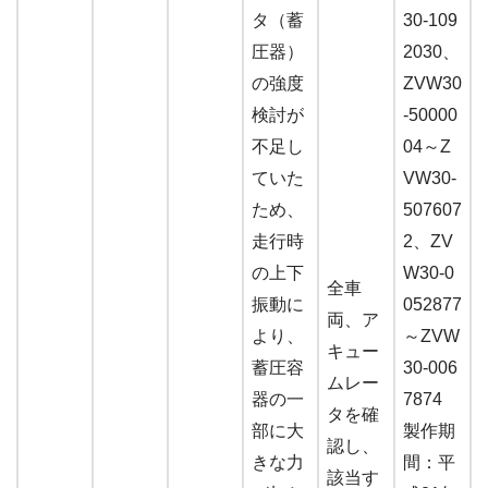
タ（蓄
30-109
圧器）
2030、
の強度
ZVW30
検討が
-50000
不足し
04～Z
ていた
VW30-
ため、
507607
走行時
2、ZV
の上下
W30-0
全車
振動に
052877
両、ア
より、
～ZVW
キュー
蓄圧容
30-006
ムレー
器の一
7874
タを確
部に大
製作期
認し、
きな力
間：平
該当す