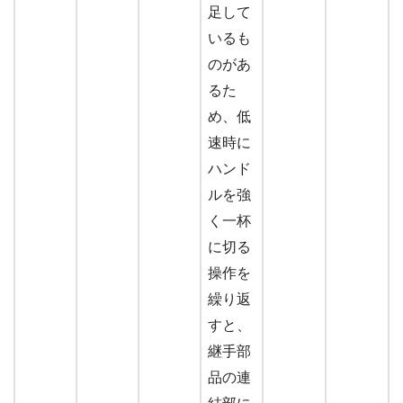
足して
いるも
のがあ
るた
め、低
速時に
ハンド
ルを強
く一杯
に切る
操作を
繰り返
すと、
継手部
品の連