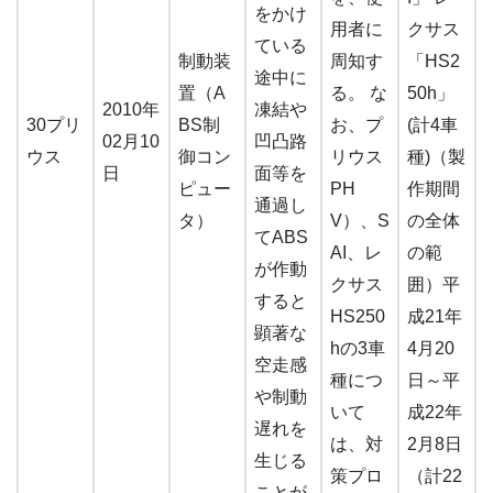
をかけ
用者に
クサス
ている
制動装
周知す
「HS2
途中に
置（A
る。 な
50h」
2010年
凍結や
30プリ
BS制
お、プ
(計4車
02月10
凹凸路
ウス
御コン
リウス
種)（製
日
面等を
ピュー
PH
作期間
通過し
タ）
V）、S
の全体
てABS
AI、レ
の範
が作動
クサス
囲）平
すると
HS250
成21年
顕著な
hの3車
4月20
空走感
種につ
日～平
や制動
いて
成22年
遅れを
は、対
2月8日
生じる
策プロ
（計22
ことが