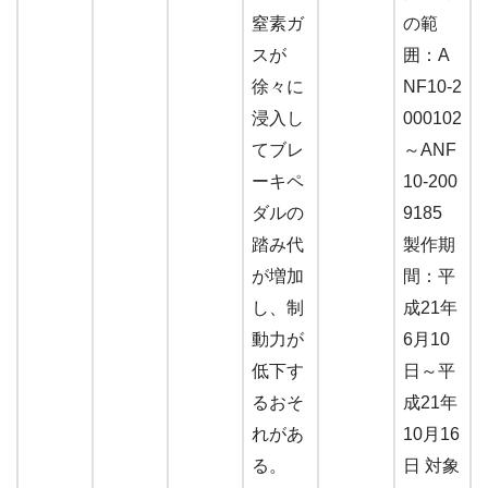
窒素ガ
の範
スが
囲：A
徐々に
NF10-2
浸入し
000102
てブレ
～ANF
ーキペ
10-200
ダルの
9185
踏み代
製作期
が増加
間：平
し、制
成21年
動力が
6月10
低下す
日～平
るおそ
成21年
れがあ
10月16
る。
日 対象