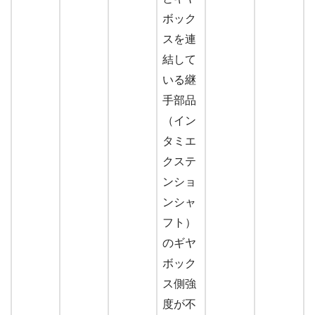
ボック
スを連
結して
いる継
手部品
（イン
タミエ
クステ
ンショ
ンシャ
フト）
のギヤ
ボック
ス側強
度が不