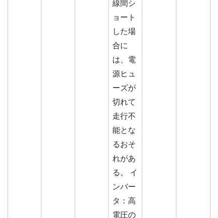
線間シ
ョート
した場
合に
は、電
源ヒュ
ーズが
切れて
走行不
能とな
るおそ
れがあ
る。 イ
ンバー
タ：高
電圧の