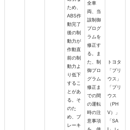
全車
ため、
両、当
ABS作
該制御
動完了
プログ
後の制
ラムを
動力が
修正す
作動直
る。ま
前の制
た、制
トヨタ
動力よ
御プロ
「プリ
り低下
グラム
ウス」
するこ
修正ま
「プリ
とがあ
での間
ウス
る。そ
の運転
（PH
のた
時の注
V）」
め、ブ
意事項
「SA
レーキ
を、使
I」 レ