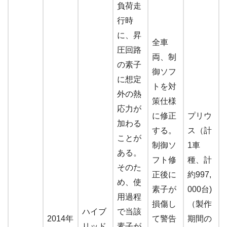
負荷走
行時
に、昇
全車
圧回路
両、制
の素子
御ソフ
に想定
トを対
外の熱
策仕様
応力が
に修正
プリウ
加わる
する。
ス（計
ことが
制御ソ
1車
ある。
フト修
種、計
そのた
正後に
約997,
め、使
素子が
000台)
用過程
損傷し
（製作
ハイブ
で当該
2014年
て警告
期間の
リッド
素子が