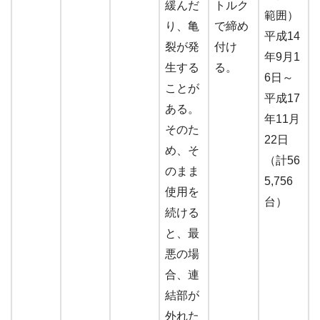
緩んだ
トルク
範囲）
り、亀
で締め
平成14
裂が発
付け
年9月1
生する
る。
6日～
ことが
平成17
ある。
年11月
そのた
22日
め、そ
（計56
のまま
5,756
使用を
台）
続ける
と、最
悪の場
合、連
結部が
外れた