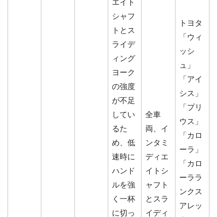
エイト
シャフ
トヨタ
トとス
「ウィ
ライデ
ッシ
ィング
ュ」
ヨーク
「アイ
の強度
シス」
が不足
「プリ
してい
全車
ウス」
るた
両、イ
「カロ
め、低
ンタミ
ーラ」
速時に
ディエ
「カロ
ハンド
イトシ
ーララ
ルを強
ャフト
ンクス
く一杯
とスラ
アレッ
に切っ
イディ