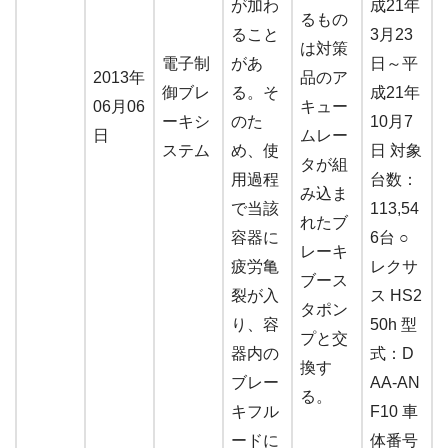
が加わ
成21年
るもの
ること
3月23
は対策
電子制
があ
日～平
2013年
品のア
御ブレ
る。そ
成21年
06月06
キュー
ーキシ
のた
10月7
日
ムレー
ステム
め、使
日 対象
タが組
用過程
台数：
み込ま
で当該
113,54
れたブ
容器に
6台 ○
レーキ
疲労亀
レクサ
ブース
裂が入
ス HS2
タポン
り、容
50h 型
プと交
器内の
式：D
換す
ブレー
AA-AN
る。
キフル
F10 車
ードに
体番号