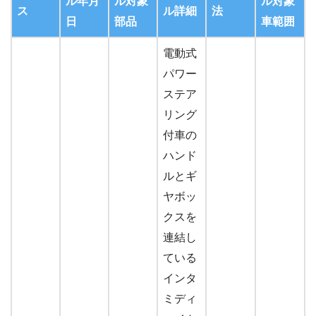
ル年月
ル対象
ル対象
ス
ル詳細
法
日
部品
車範囲
電動式
パワー
ステア
リング
付車の
ハンド
ルとギ
ヤボッ
クスを
連結し
ている
インタ
ミディ