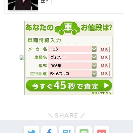
は？！
SHARE