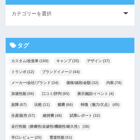
タグ
カスタム/改造車
(169)
キャンプ
(35)
デザイン
(37)
トランポ
(12)
ブランドイメージ
(44)
メーカー/会社/ブランド
(34)
価格/値段/金額
(32)
内装
(78)
加速性能
(56)
口コミ/評判
(65)
展示施設/イベント
(4)
故障
(67)
比較
(11)
燃費
(66)
特徴（魅力/欠点）
(45)
生産/販売
(57)
維持費
(48)
試乗レポート
(32)
走行性能（静粛性/走破性/機能性/耐久性）
(38)
辛口レビュー
(25)
雪道性能
(51)