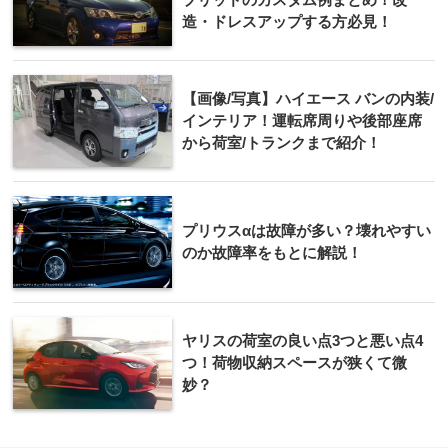
造・ドレスアップする方必見！
【画像/写真】ハイエース バンの内装/
インテリア！運転席周りや後部座席
から荷室/トランクまで紹介！
プリウスαは故障が多い？壊れやすい
のか故障率をもとに解説！
ヤリスの荷室の良い点3つと悪い点4
つ！荷物収納スペースが狭くて微
妙？