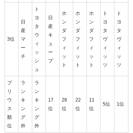
ト
ホ
ホ
ホ
ト
ト
ヨ
日
日
ン
ン
ン
ヨ
ヨ
タ
産
産
ダ
ダ
ダ
タ
タ
ウ
キ
3位
マ
フ
フ
フ
ヴ
ヴ
ィ
ュ
ー
ィ
ィ
ィ
ィ
ィ
ッ
ー
チ
ッ
ッ
ッ
ッ
ッ
シ
ブ
ト
ト
ト
ツ
ツ
ュ
プ
ラ
ラ
リ
ン
ン
ウ
キ
キ
17
26
22
11
5位
1位
ス
ン
ン
位
位
位
位
順
グ
グ
位
外
外