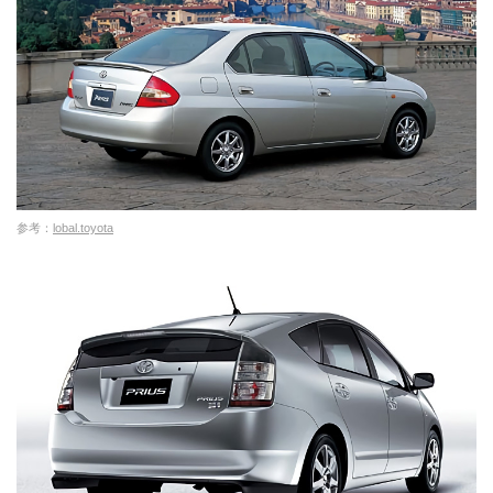
参考：
lobal.toyota