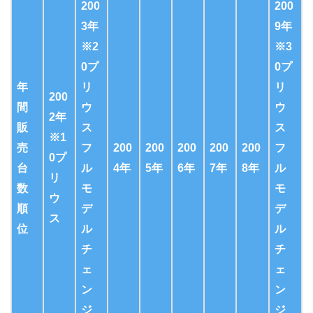
200
200
3年
9年
※2
※3
0プ
0プ
年
リ
リ
200
間
ウ
ウ
2年
販
ス
ス
※1
売
フ
200
200
200
200
200
フ
0プ
台
ル
4年
5年
6年
7年
8年
ル
リ
数
モ
モ
ウ
順
デ
デ
ス
位
ル
ル
チ
チ
ェ
ェ
ン
ン
ジ
ジ