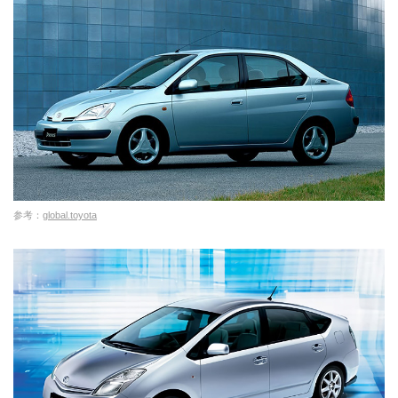
参考：
global.toyota