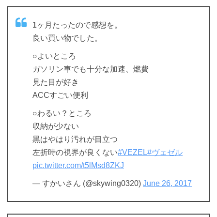
1ヶ月たったので感想を。
良い買い物でした。
○よいところ
ガソリン車でも十分な加速、燃費
見た目が好き
ACCすごい便利
○わるい？ところ
収納が少ない
黒はやはり汚れが目立つ
左折時の視界が良くない
#VEZEL
#ヴェゼル
pic.twitter.com/t5lMsd8ZKJ
— すかいさん (@skywing0320)
June 26, 2017