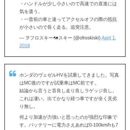
・ハンドルが少し小さいので高速での直進には
気を遣う。
・一昔前の車と違ってアクセルオフの際の抵抗
が小さいので長く走る。追突注意。
— ヲフロスキー
スキー (@ofroskiski)
April 1,
2018
ホンダのヴェゼルHVを試乗してきました。写真
はMC後のですが試乗車はMC前です。
結論から言うと音良し走り良しラゲッジ良し。
これは凄い。出てかなり経つ車ですが全く見劣
り無し。
何より加速が力強いと思ったのが強烈な印象で
す。バッテリーに電力さえあれば0-100km/hも7