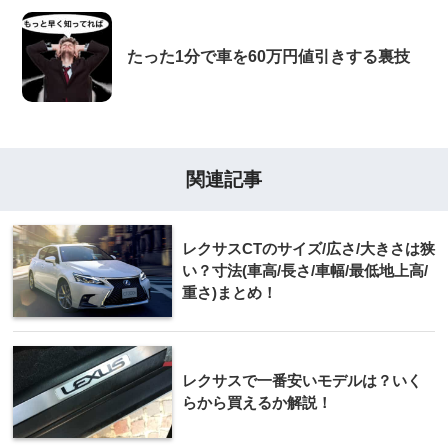
たった1分で車を60万円値引きする裏技
関連記事
レクサスCTのサイズ/広さ/大きさは狭
い？寸法(車高/長さ/車幅/最低地上高/
重さ)まとめ！
レクサスで一番安いモデルは？いく
らから買えるか解説！