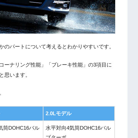
かのパートについて考えるとわかりやすいです。
コーナリング性能」「ブレーキ性能」の3項目に
と思います。
。
2.0Lモデル
気筒DOHC16バル
水平対向4気筒DOHC16バル
ブターボ