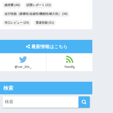
維持費
(48)
試乗レポート
(32)
走行性能（静粛性/走破性/機能性/耐久性）
(38)
辛口レビュー
(25)
雪道性能
(51)
最新情報はこちら
@car_blo_
Feedly
検索