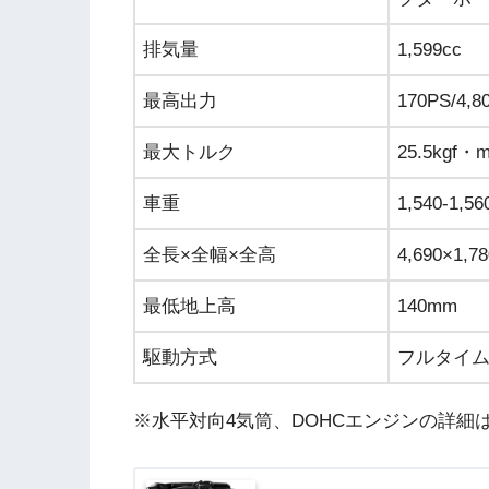
排気量
1,599cc
最高出力
170PS/4,8
最大トルク
25.5kgf・m
車重
1,540-1,56
全長×全幅×全高
4,690×1,7
最低地上高
140mm
駆動方式
フルタイム
※水平対向4気筒、DOHCエンジンの詳細