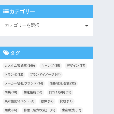
カテゴリー
タグ
カスタム/改造車
(169)
キャンプ
(35)
デザイン
(37)
トランポ
(12)
ブランドイメージ
(44)
メーカー/会社/ブランド
(34)
価格/値段/金額
(32)
内装
(78)
加速性能
(56)
口コミ/評判
(65)
展示施設/イベント
(4)
故障
(67)
比較
(11)
燃費
(66)
特徴（魅力/欠点）
(45)
生産/販売
(57)