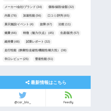
メーカー/会社/ブランド
(34)
価格/値段/金額
(32)
内装
(78)
加速性能
(56)
口コミ/評判
(65)
展示施設/イベント
(4)
故障
(67)
比較
(11)
燃費
(66)
特徴（魅力/欠点）
(45)
生産/販売
(57)
維持費
(48)
試乗レポート
(32)
走行性能（静粛性/走破性/機能性/耐久性）
(38)
辛口レビュー
(25)
雪道性能
(51)
最新情報はこちら
@car_blo_
Feedly