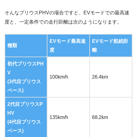
そんなプリウスPHVの場合ですと、EVモードでの最高速
度と、一定条件での走行距離は次のようになります。
EVモード最高速
EVモード航続距
種類
度
離
初代プリウスPH
V
100km/h
26.4km
(3代目プリウス
ベース)
2代目プリウスP
HV
135km/h
68.2km
(4代目プリウス
ベース)