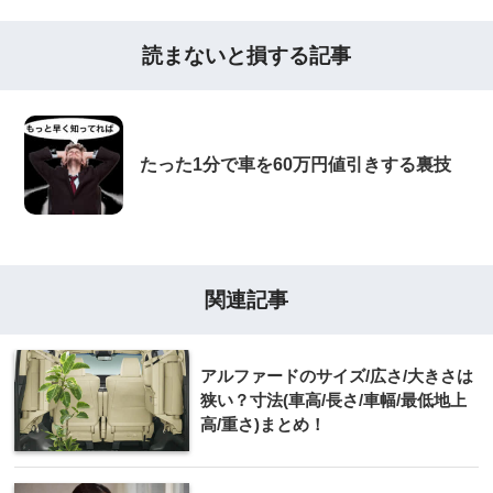
読まないと損する記事
たった1分で車を60万円値引きする裏技
関連記事
アルファードのサイズ/広さ/大きさは
狭い？寸法(車高/長さ/車幅/最低地上
高/重さ)まとめ！