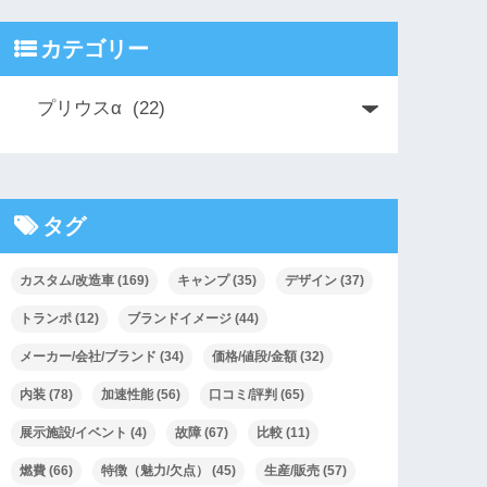
カテゴリー
タグ
カスタム/改造車
(169)
キャンプ
(35)
デザイン
(37)
トランポ
(12)
ブランドイメージ
(44)
メーカー/会社/ブランド
(34)
価格/値段/金額
(32)
内装
(78)
加速性能
(56)
口コミ/評判
(65)
展示施設/イベント
(4)
故障
(67)
比較
(11)
燃費
(66)
特徴（魅力/欠点）
(45)
生産/販売
(57)