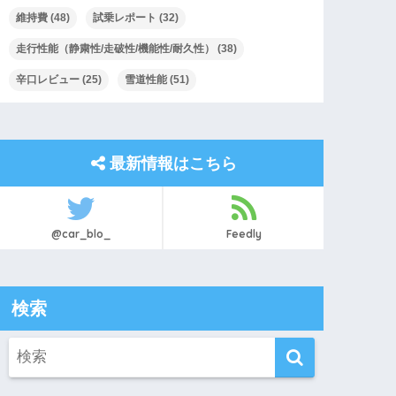
維持費
(48)
試乗レポート
(32)
走行性能（静粛性/走破性/機能性/耐久性）
(38)
辛口レビュー
(25)
雪道性能
(51)
最新情報はこちら
@car_blo_
Feedly
検索