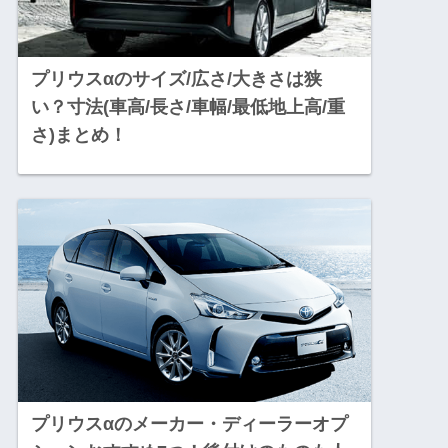
プリウスαのサイズ/広さ/大きさは狭
い？寸法(車高/長さ/車幅/最低地上高/重
さ)まとめ！
プリウスαのメーカー・ディーラーオプ