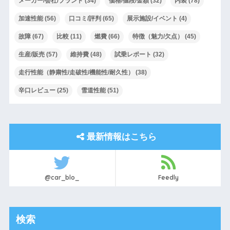
メーカー/会社/ブランド
(34)
価格/値段/金額
(32)
内装
(78)
加速性能
(56)
口コミ/評判
(65)
展示施設/イベント
(4)
故障
(67)
比較
(11)
燃費
(66)
特徴（魅力/欠点）
(45)
生産/販売
(57)
維持費
(48)
試乗レポート
(32)
走行性能（静粛性/走破性/機能性/耐久性）
(38)
辛口レビュー
(25)
雪道性能
(51)
最新情報はこちら
@car_blo_
Feedly
検索