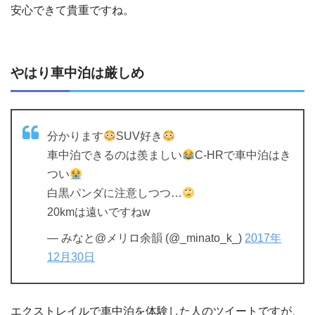
安心できて貴重ですね。
やはり車中泊は厳しめ
分かります
SUV好き
車中泊できるのは羨ましい
C-HRで車中泊はき
つい
白黒パンダに注意しつつ…
20kmは遠いですねw
— みなと@メリロ余韻 (@_minato_k_)
2017年
12月30日
エクストレイルで車中泊を体験した人のツイートですが、