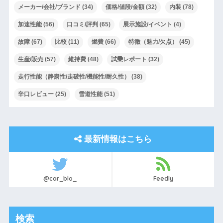
メーカー/会社/ブランド
(34)
価格/値段/金額
(32)
内装
(78)
加速性能
(56)
口コミ/評判
(65)
展示施設/イベント
(4)
故障
(67)
比較
(11)
燃費
(66)
特徴（魅力/欠点）
(45)
生産/販売
(57)
維持費
(48)
試乗レポート
(32)
走行性能（静粛性/走破性/機能性/耐久性）
(38)
辛口レビュー
(25)
雪道性能
(51)
最新情報はこちら
@car_blo_
Feedly
検索