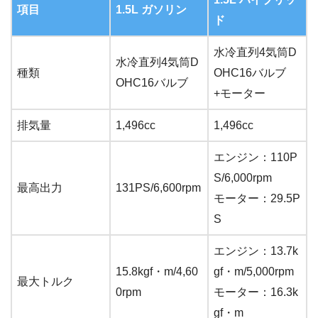
項目
1.5L ガソリン
ド
水冷直列4気筒D
水冷直列4気筒D
種類
OHC16バルブ
OHC16バルブ
+モーター
排気量
1,496cc
1,496cc
エンジン：110P
S/6,000rpm
最高出力
131PS/6,600rpm
モーター：29.5P
S
エンジン：13.7k
15.8kgf・m/4,60
gf・m/5,000rpm
最大トルク
0rpm
モーター：16.3k
gf・m