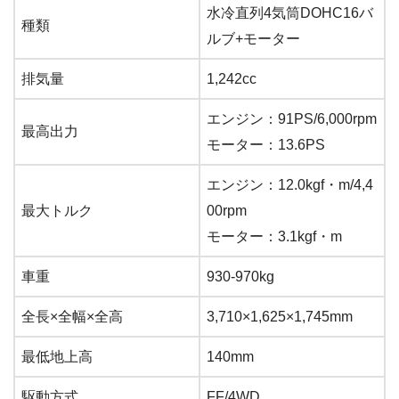
水冷直列4気筒DOHC16バ
種類
ルブ+モーター
排気量
1,242cc
エンジン：91PS/6,000rpm
最高出力
モーター：13.6PS
エンジン：12.0kgf・m/4,4
最大トルク
00rpm
モーター：3.1kgf・m
車重
930-970kg
全長×全幅×全高
3,710×1,625×1,745mm
最低地上高
140mm
駆動方式
FF/4WD