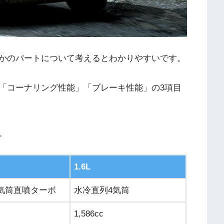
かのパートについて考えるとわかりやすいです。
「コーナリング性能」「ブレーキ性能」の3項目
。
1.6L
気筒直噴ターボ
水冷直列4気筒
1,586cc