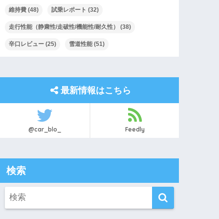
維持費
(48)
試乗レポート
(32)
走行性能（静粛性/走破性/機能性/耐久性）
(38)
辛口レビュー
(25)
雪道性能
(51)
最新情報はこちら
@car_blo_
Feedly
検索