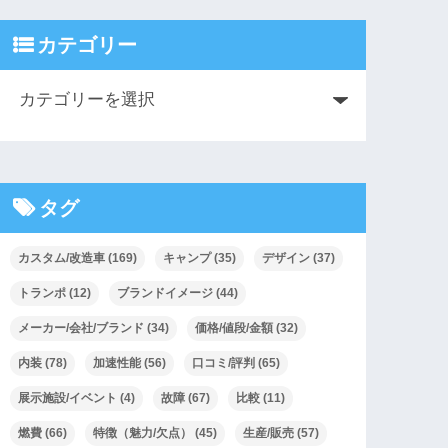
カテゴリー
タグ
カスタム/改造車
(169)
キャンプ
(35)
デザイン
(37)
トランポ
(12)
ブランドイメージ
(44)
メーカー/会社/ブランド
(34)
価格/値段/金額
(32)
内装
(78)
加速性能
(56)
口コミ/評判
(65)
展示施設/イベント
(4)
故障
(67)
比較
(11)
燃費
(66)
特徴（魅力/欠点）
(45)
生産/販売
(57)