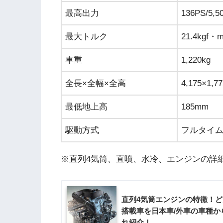
最高出力
136PS/5,5
最大トルク
21.4kgf・m
車重
1,220kg
全長×全幅×全高
4,175×1,7
最低地上高
185mm
駆動方式
フルタイム
※直列4気筒、直噴、水冷、エンジンの詳
直列4気筒エンジンの特徴！
搭載車を日本車/外車の車種か
れ紹介！