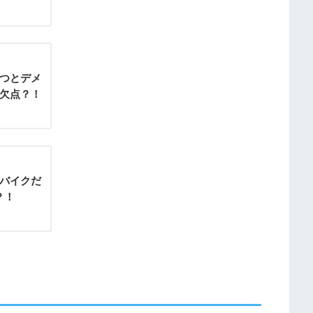
3つとデメ
が欠点？！
！バイクだ
？！