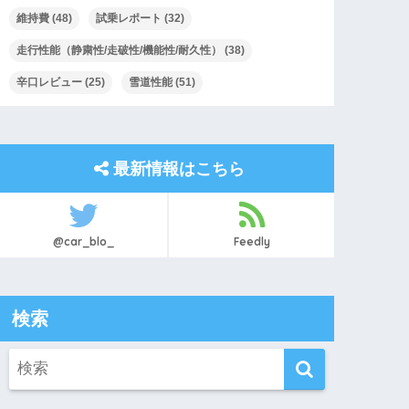
維持費
(48)
試乗レポート
(32)
走行性能（静粛性/走破性/機能性/耐久性）
(38)
辛口レビュー
(25)
雪道性能
(51)
最新情報はこちら
@car_blo_
Feedly
検索