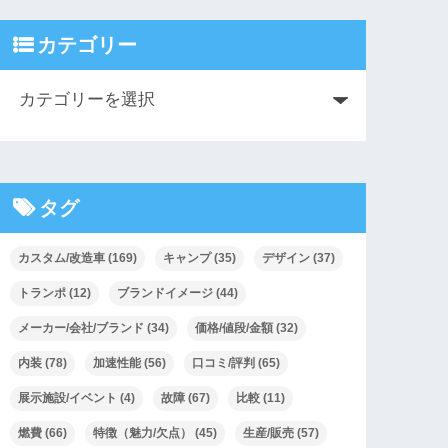
カテゴリー
タグ
カスタム/改造車
(169)
キャンプ
(35)
デザイン
(37)
トランポ
(12)
ブランドイメージ
(44)
メーカー/会社/ブランド
(34)
価格/値段/金額
(32)
内装
(78)
加速性能
(56)
口コミ/評判
(65)
展示施設/イベント
(4)
故障
(67)
比較
(11)
燃費
(66)
特徴（魅力/欠点）
(45)
生産/販売
(57)