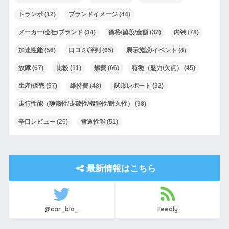
トランポ
(12)
ブランドイメージ
(44)
メーカー/会社/ブランド
(34)
価格/値段/金額
(32)
内装
(78)
加速性能
(56)
口コミ/評判
(65)
展示施設/イベント
(4)
故障
(67)
比較
(11)
燃費
(66)
特徴（魅力/欠点）
(45)
生産/販売
(57)
維持費
(48)
試乗レポート
(32)
走行性能（静粛性/走破性/機能性/耐久性）
(38)
辛口レビュー
(25)
雪道性能
(51)
最新情報はこちら
@car_blo_
Feedly