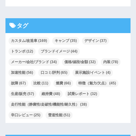
タグ
カスタム/改造車
(169)
キャンプ
(35)
デザイン
(37)
トランポ
(12)
ブランドイメージ
(44)
メーカー/会社/ブランド
(34)
価格/値段/金額
(32)
内装
(78)
加速性能
(56)
口コミ/評判
(65)
展示施設/イベント
(4)
故障
(67)
比較
(11)
燃費
(66)
特徴（魅力/欠点）
(45)
生産/販売
(57)
維持費
(48)
試乗レポート
(32)
走行性能（静粛性/走破性/機能性/耐久性）
(38)
辛口レビュー
(25)
雪道性能
(51)