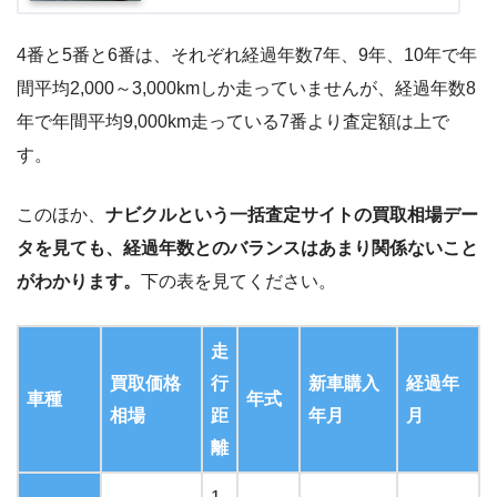
4番と5番と6番は、それぞれ経過年数7年、9年、10年で年
間平均2,000～3,000kmしか走っていませんが、経過年数8
年で年間平均9,000km走っている7番より査定額は上で
す。
このほか、
ナビクルという一括査定サイトの買取相場デー
タを見ても、経過年数とのバランスはあまり関係ないこと
がわかります。
下の表を見てください。
走
買取価格
行
新車購入
経過年
車種
年式
相場
距
年月
月
離