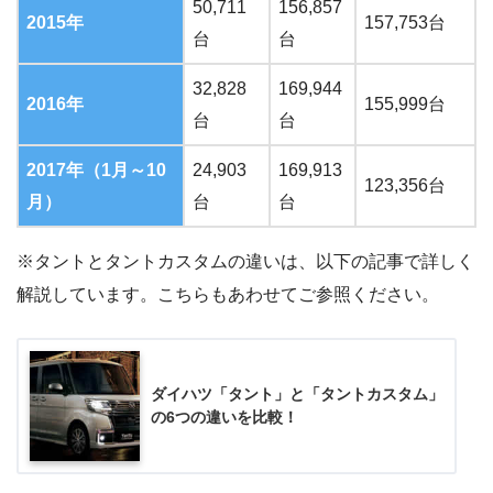
50,711
156,857
2015年
157,753台
台
台
32,828
169,944
2016年
155,999台
台
台
2017年（1月～10
24,903
169,913
123,356台
月）
台
台
※タントとタントカスタムの違いは、以下の記事で詳しく
解説しています。こちらもあわせてご参照ください。
ダイハツ「タント」と「タントカスタム」
の6つの違いを比較！