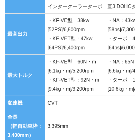
インタークーラーターボ
直3 DOHC
・KF-VE型：38kw
・NA：43kw
[52PS]/6,800rpm
[58ps]/7,300r
最高出力
・KF-VET型：47kw
・ターボ：47
[64PS]/6,400rpm
[64ps]/6,000r
・KF-VE型：60N・m
・NA：65N・
[6.1kg・m]/5,200rpm
[6.6kg・m]/4,
最大トルク
・KF-VET型：92N・m
・ターボ：10
[9.4kg・m]/3,200rpm
[10.6kg・m]/2
変速機
CVT
全長
（軽自動車枠：
3,395mm
3,400mm）