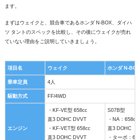
ます。
まずはウェイクと、競合車であるホンダ N-BOX、ダイハ
ツ タントのスペックを比較し、その後にウェイクが売れ
ていない理由をご説明していきましょう。
項目名
ウェイク
ホンダ N-BOX
乗車定員
4人
駆動方式
FF/4WD
・KF-VE型 658cc
S07B型
直3 DOHC DVVT
・NA：658cc
エンジン
・KF-VET型 658cc
直3 DOHC
直3 DOHC DVVT
・ターボ：658