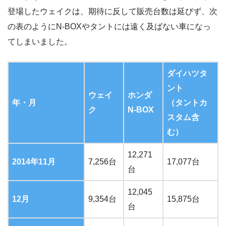
登場したウェイクは、期待に反して販売台数は延びず、次
の表のようにN-BOXやタントには遠く及ばない車になっ
てしまいました。
ダイハツ
タ
ント
ウェイ
ホンダ
年・月
（タント
カ
ク
N-BOX
スタム含
む）
12,271
2014年11月
7,256台
17,077台
台
12,045
12月
9,354台
15,875台
台