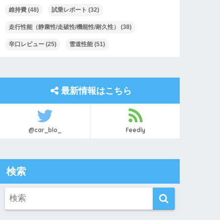
維持費
(48)
試乗レポート
(32)
走行性能（静粛性/走破性/機能性/耐久性）
(38)
辛口レビュー
(25)
雪道性能
(51)
最新情報はこちら
@car_blo_
Feedly
検索