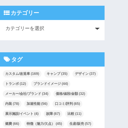
カテゴリー
タグ
カスタム/改造車
(169)
キャンプ
(35)
デザイン
(37)
トランポ
(12)
ブランドイメージ
(44)
メーカー/会社/ブランド
(34)
価格/値段/金額
(32)
内装
(78)
加速性能
(56)
口コミ/評判
(65)
展示施設/イベント
(4)
故障
(67)
比較
(11)
燃費
(66)
特徴（魅力/欠点）
(45)
生産/販売
(57)