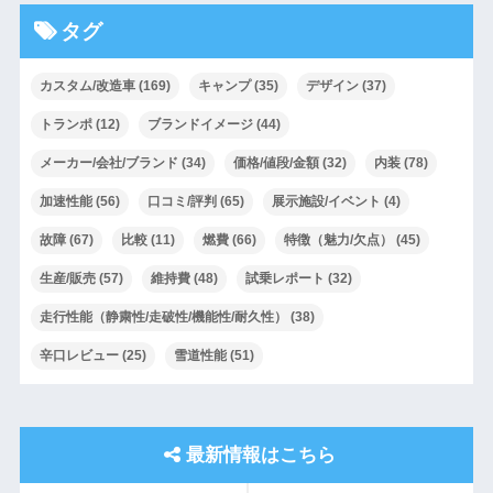
タグ
カスタム/改造車
(169)
キャンプ
(35)
デザイン
(37)
トランポ
(12)
ブランドイメージ
(44)
メーカー/会社/ブランド
(34)
価格/値段/金額
(32)
内装
(78)
加速性能
(56)
口コミ/評判
(65)
展示施設/イベント
(4)
故障
(67)
比較
(11)
燃費
(66)
特徴（魅力/欠点）
(45)
生産/販売
(57)
維持費
(48)
試乗レポート
(32)
走行性能（静粛性/走破性/機能性/耐久性）
(38)
辛口レビュー
(25)
雪道性能
(51)
最新情報はこちら