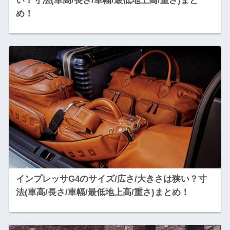
い？寸法(車高/長さ/車幅/最低地上高/重さ)まと
め！
インプレッサG4のサイズ/広さ/大きさは狭い？寸
法(車高/長さ/車幅/最低地上高/重さ)まとめ！