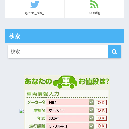
@car_blo_
Feedly
検索