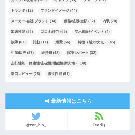
トランポ
(12)
ブランドイメージ
(44)
メーカー/会社/ブランド
(34)
価格/値段/金額
(32)
内装
(78)
加速性能
(56)
口コミ/評判
(65)
展示施設/イベント
(4)
故障
(67)
比較
(11)
燃費
(66)
特徴（魅力/欠点）
(45)
生産/販売
(57)
維持費
(48)
試乗レポート
(32)
走行性能（静粛性/走破性/機能性/耐久性）
(38)
辛口レビュー
(25)
雪道性能
(51)
最新情報はこちら
@car_blo_
Feedly