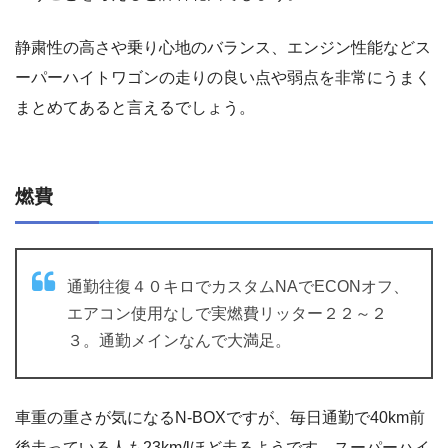
静粛性の高さや乗り心地のバランス、エンジン性能などス
ーパーハイトワゴンの走りの良い点や弱点を非常にうまく
まとめてあると言えるでしょう。
燃費
通勤往復４０キロでカスタムNAでECONオフ、
エアコン使用なしで実燃費リッター２２～２
３。通勤メインなんで大満足。
車重の重さが気になるN-BOXですが、毎日通勤で40km前
後走っている人も23km/lほど走るようです。スーパーハイ