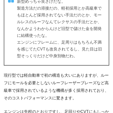
新型めっちゃ良さげだな。
製造方法だの溶接だの、軽初採用とか高級車で
もほとんど採用されてない手法だのとか、モー
ルレスのルーフなんてレクサスの手法だとか、
なんかようわからんけど旧型で儲けた金を開発
に結構使ったな。
エンジンにフレームに、足周りはもちろん不満
を感じてたCVTも改良されてるし、見た目は旧
型そっくりだけど中身別物だわ。
現行型では軽自動車で初の構造も大いにありますが、ルー
フにモールを必要としないルーフレーザーブレーズなど高
級車で採用されているような機構が多く採用されており、
そのコストパフォーマンスに驚きます。
エンジンは先程のとおりですし、足回りやCVTにもしっか