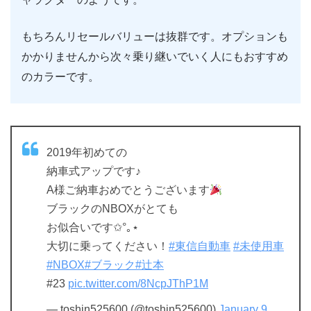
もちろんリセールバリューは抜群です。オプションも
かかりませんから次々乗り継いでいく人にもおすすめ
のカラーです。
2019年初めての
納車式アップです♪
A様ご納車おめでとうございます
ブラックのNBOXがとても
お似合いです✩°｡⋆
大切に乗ってください！
#東信自動車
#未使用車
#NBOX
#ブラック
#辻本
#23
pic.twitter.com/8NcpJThP1M
— toshin525600 (@toshin525600)
January 9,