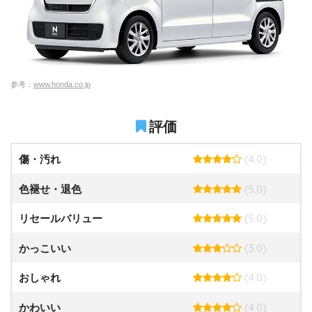
参考：
www.honda.co.jp
評価
(4.0)
傷・汚れ
(5.0)
色褪せ・退色
(5.0)
リセールバリュー
(3.0)
かっこいい
(4.0)
おしゃれ
(4.0)
かわいい