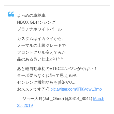
よっめの車納車
NBOX GLセンシング
プラチナホワイトパール
カスタムはイカツイから、
ノーマルの上級グレードで
フロントグリル変えてみた！
品のある良い仕上がり^ ^
あと軽自動車初のVTECエンジンがやばい！
ターボ要らなくね⁈って思える程。
センシング機能やらも贅沢やん。
おススメです(*´-`)
pic.twitter.com/0TaVdwL3mo
— ジョー大野(Joh_Ohno) (@0314_8041)
March
25, 2019