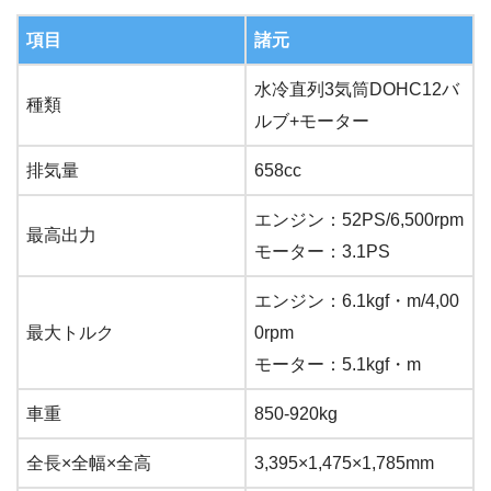
項目
諸元
水冷直列3気筒DOHC12バ
種類
ルブ+モーター
排気量
658cc
エンジン：52PS/6,500rpm
最高出力
モーター：3.1PS
エンジン：6.1kgf・m/4,00
最大トルク
0rpm
モーター：5.1kgf・m
車重
850-920kg
全長×全幅×全高
3,395×1,475×1,785mm