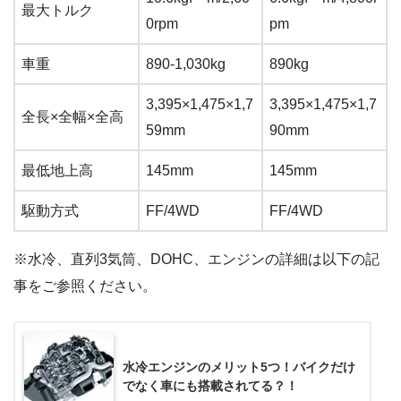
最大トルク
0rpm
pm
車重
890-1,030kg
890kg
3,395×1,475×1,7
3,395×1,475×1,7
全長×全幅×全高
59mm
90mm
最低地上高
145mm
145mm
駆動方式
FF/4WD
FF/4WD
※水冷、直列3気筒、DOHC、エンジンの詳細は以下の記
事をご参照ください。
水冷エンジンのメリット5つ！バイクだけ
でなく車にも搭載されてる？！