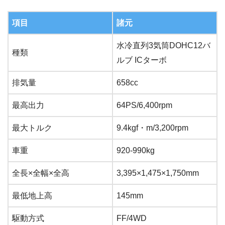
項目
諸元
水冷直列3気筒DOHC12バ
種類
ルブ ICターボ
排気量
658cc
最高出力
64PS/6,400rpm
最大トルク
9.4kgf・m/3,200rpm
車重
920-990kg
全長×全幅×全高
3,395×1,475×1,750mm
最低地上高
145mm
駆動方式
FF/4WD