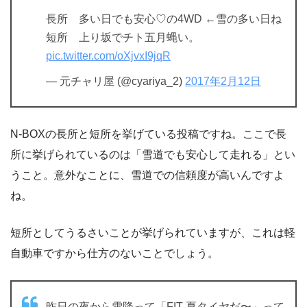
長所 多い日でも安心♡の4WD ←雪の多い日ね
短所 上り坂でチト五月蝿い。
pic.twitter.com/oXjvxI9jqR
— 元チャリ屋 (@cyariya_2)
2017年2月12日
N-BOXの長所と短所を挙げている投稿ですね。ここで長
所に挙げられているのは「雪道でも安心して走れる」とい
うこと。意外なことに、雪道での信頼度が高いんですよ
ね。
短所としてうるさいことが挙げられていますが、これは軽
自動車ですから仕方のないことでしょう。
昨日の夜から雪降って「FIT 夏タイヤだ〜」って