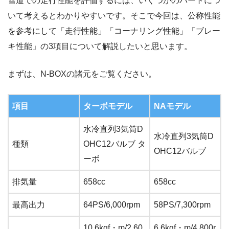
雪道での走行性能を評価するには、いくつかのパートにつ
いて考えるとわかりやすいです。そこで今回は、公称性能
を参考にして「走行性能」「コーナリング性能」「ブレー
キ性能」の3項目について解説したいと思います。
まずは、N-BOXの諸元をご覧ください。
項目
ターボモデル
NAモデル
水冷直列3気筒D
水冷直列3気筒D
種類
OHC12バルブ タ
OHC12バルブ
ーボ
排気量
658cc
658cc
最高出力
64PS/6,000rpm
58PS/7,300rpm
10.6kgf・m/2,60
6.6kgf・m/4,800r