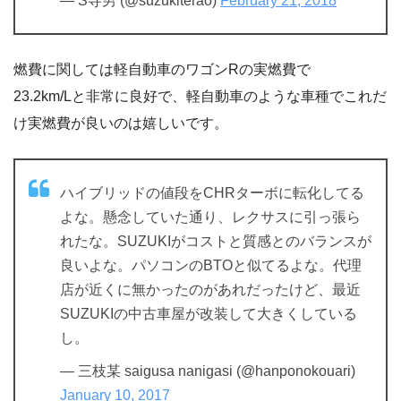
— S寺男 (@suzukiterao)
February 21, 2018
燃費に関しては軽自動車のワゴンRの実燃費で
23.2km/Lと非常に良好で、軽自動車のような車種でこれだ
け実燃費が良いのは嬉しいです。
ハイブリッドの値段をCHRターボに転化してる
よな。懸念していた通り、レクサスに引っ張ら
れたな。SUZUKIがコストと質感とのバランスが
良いよな。パソコンのBTOと似てるよな。代理
店が近くに無かったのがあれだったけど、最近
SUZUKIの中古車屋が改装して大きくしている
し。
— 三枝某 saigusa nanigasi (@hanponokouari)
January 10, 2017