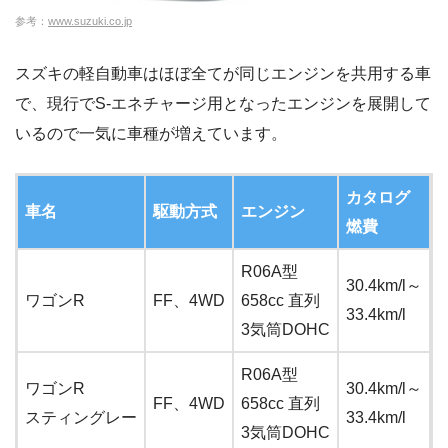
参考：
www.suzuki.co.jp
スズキの軽自動車はほぼ全てが同じエンジンを共用する車
で、現行でS-エネチャージ用となったエンジンを展開して
いるので一気に車種が増えています。
カタログ
車名
駆動方式
エンジン
燃費
R06A型
30.4km/l～
5
ワゴンR
FF、4WD
658cc 直列
33.4km/l
6
3気筒DOHC
R06A型
ワゴンR
30.4km/l～
5
FF、4WD
658cc 直列
スティングレー
33.4km/l
6
3気筒DOHC