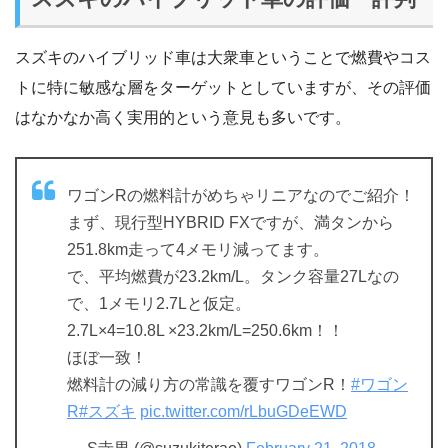
スズキのハイブリッド車は大衆車ということで燃費やコス
トに特に敏感な層をターゲットとしていますが、その評価
はなかなか高く実用的という意見も多いです。
ワゴンRの燃料計がめちゃリニアなのでご紹介！
まず、現行型HYBRID FXですが、満タンから
251.8km走って4メモリ減ってます。
で、平均燃費が23.2km/L。タンク容量27Lなの
で、1メモリ2.7Lと仮定。
2.7L×4=10.8L ×23.2km/L=250.6km！！
ほぼ一致！
燃料計の減り方の常識を覆すワゴンR！
#ワゴン
R
#スズキ
pic.twitter.com/rLbuGDeEWD