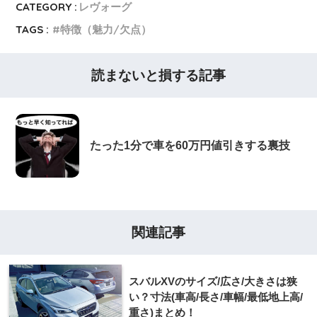
CATEGORY :
レヴォーグ
TAGS :
特徴（魅力/欠点）
読まないと損する記事
たった1分で車を60万円値引きする裏技
関連記事
スバルXVのサイズ/広さ/大きさは狭
い？寸法(車高/長さ/車幅/最低地上高/
重さ)まとめ！