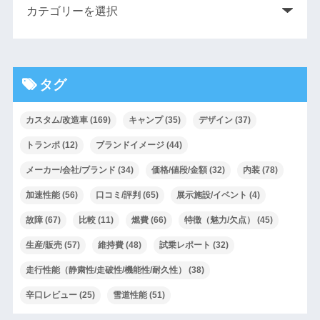
タグ
カスタム/改造車
(169)
キャンプ
(35)
デザイン
(37)
トランポ
(12)
ブランドイメージ
(44)
メーカー/会社/ブランド
(34)
価格/値段/金額
(32)
内装
(78)
加速性能
(56)
口コミ/評判
(65)
展示施設/イベント
(4)
故障
(67)
比較
(11)
燃費
(66)
特徴（魅力/欠点）
(45)
生産/販売
(57)
維持費
(48)
試乗レポート
(32)
走行性能（静粛性/走破性/機能性/耐久性）
(38)
辛口レビュー
(25)
雪道性能
(51)