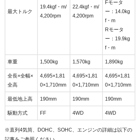
Fモータ
19.4kgf・m/
22.4kgf・m/
最大トルク
ー：14.0kg
4,200rpm
4,200rpm
f・m
Rモータ
ー：19.9kg
f・m
車重
1,500kg
1,570kg
1,890kg
全長×全幅×
4,695×1,81
4,695×1,81
4,695×1,81
全高
0×1,710mm
0×1,710mm
0×1,710mm
最低地上高
190mm
190mm
190mm
駆動方式
FF
4WD
4WD
※直列4気筒、DOHC、SOHC、エンジンの詳細は以下の
記事をご参照ください。