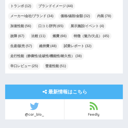
トランポ
(12)
ブランドイメージ
(44)
メーカー/会社/ブランド
(34)
価格/値段/金額
(32)
内装
(78)
加速性能
(56)
口コミ/評判
(65)
展示施設/イベント
(4)
故障
(67)
比較
(11)
燃費
(66)
特徴（魅力/欠点）
(45)
生産/販売
(57)
維持費
(48)
試乗レポート
(32)
走行性能（静粛性/走破性/機能性/耐久性）
(38)
辛口レビュー
(25)
雪道性能
(51)
最新情報はこちら
@car_blo_
Feedly