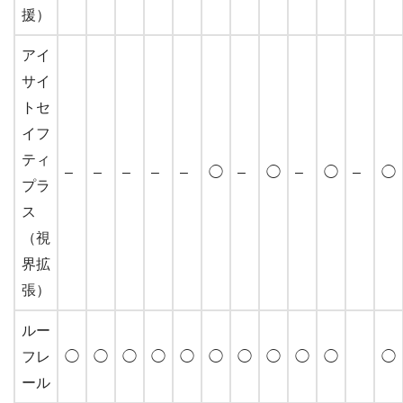
援）
アイ
サイ
トセ
イフ
ティ
–
–
–
–
–
◯
–
◯
–
◯
–
◯
プラ
ス
（視
界拡
張）
ルー
フレ
◯
◯
◯
◯
◯
◯
◯
◯
◯
◯
◯
ール