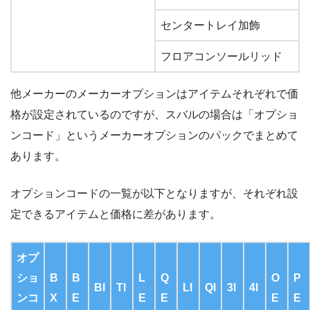
センタートレイ加飾
フロアコンソールリッド
他メーカーのメーカーオプションはアイテムそれぞれで価
格が設定されているのですが、スバルの場合は「オプショ
ンコード」というメーカーオプションのパックでまとめて
あります。
オプションコードの一覧が以下となりますが、それぞれ設
定できるアイテムと価格に差があります。
オプ
ショ
B
B
L
Q
O
P
BI
TI
LI
QI
3l
4l
ンコ
X
E
E
E
E
E