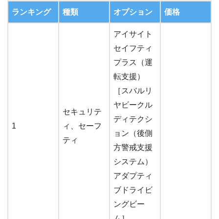
ランキング
種類
オプション
価格
アイサイト
セイフティ
プラス（運
転支援）
［スバルリ
ヤビークル
セキュリテ
ディテクシ
1
ィ、セーフ
ョン（後側
ティ
方警戒支援
システム）
アダプティ
ブドライビ
ングビー
ム］