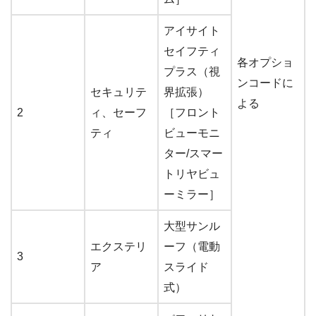
アイサイト
セイフティ
各オプショ
プラス（視
ンコードに
セキュリテ
界拡張）
よる
2
ィ、セーフ
［フロント
ティ
ビューモニ
ター/スマー
トリヤビュ
ーミラー］
大型サンル
エクステリ
ーフ（電動
3
ア
スライド
式）