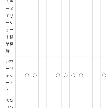
ミラ
ーメ
モリ
ー&
オー
ト格
納機
能
パワ
ーリ
ヤゲ
–
◯
◯
–
–
◯
◯
◯
◯
–
–
◯
ート
>
大型
サン