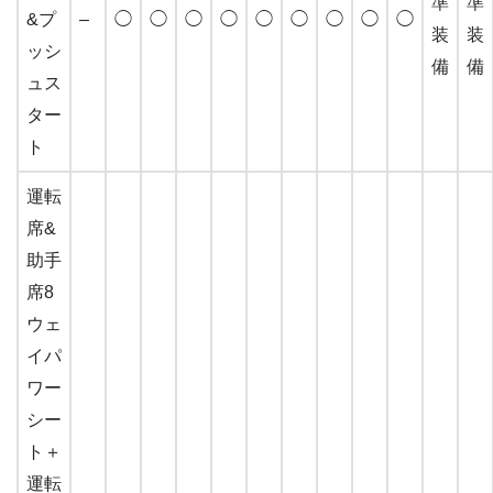
準
準
&プ
–
◯
◯
◯
◯
◯
◯
◯
◯
◯
装
装
ッシ
備
備
ュス
ター
ト
運転
席&
助手
席8
ウェ
イパ
ワー
シー
ト＋
運転