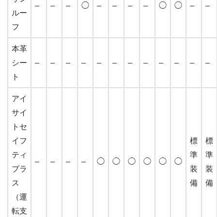
–
–
–
◯
–
–
–
–
◯
◯
–
–
ルー
フ
本革
シー
–
–
–
–
–
–
–
–
–
–
–
–
ト
アイ
サイ
トセ
イフ
標
標
ティ
準
準
–
–
–
–
◯
◯
◯
◯
◯
◯
プラ
装
装
ス
備
備
（運
転支