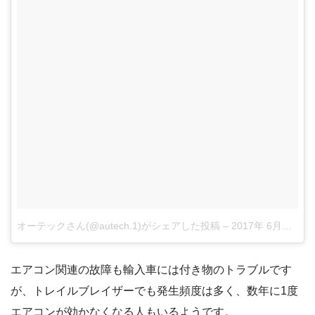
オーテックさん(@autech.1)がシェアした投稿
–
2017年 6月月20日午後4時04分PDT
エアコン関連の故障も輸入車には付き物のトラブルです
が、トレイルブレイザーでも発生頻度は多く、数年に1度
エアコンが効かなくなる人もいるようです。