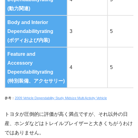
(動力関連)
Body and Interior
Dependabilityrating
3
5
(ボディおよび内装)
Feature and
Accessory
4
5
Dependabilityrating
(特別装備、アクセサリー)
参考：
2009 Vehicle Dependability Study Midsize Multi Activity Vehicle
トヨタが圧倒的に評価が高く満点ですが、それ以外の日
産、ホンダなどはトレイルブレイザーと大きくちがうわけ
ではありません。