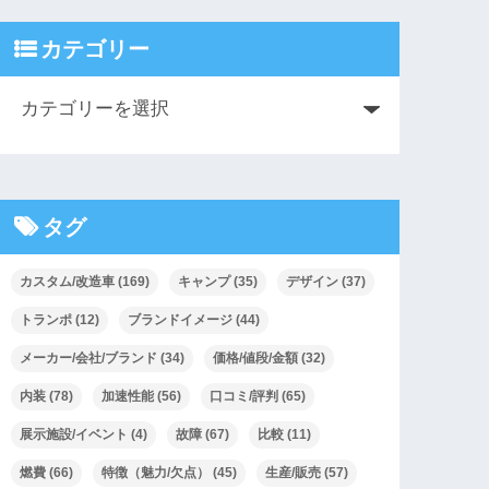
カテゴリー
タグ
カスタム/改造車
(169)
キャンプ
(35)
デザイン
(37)
トランポ
(12)
ブランドイメージ
(44)
メーカー/会社/ブランド
(34)
価格/値段/金額
(32)
内装
(78)
加速性能
(56)
口コミ/評判
(65)
展示施設/イベント
(4)
故障
(67)
比較
(11)
燃費
(66)
特徴（魅力/欠点）
(45)
生産/販売
(57)