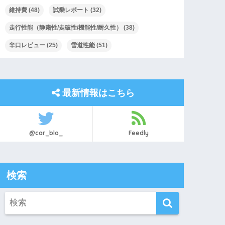
維持費
(48)
試乗レポート
(32)
走行性能（静粛性/走破性/機能性/耐久性）
(38)
辛口レビュー
(25)
雪道性能
(51)
最新情報はこちら
@car_blo_
Feedly
検索