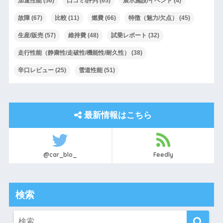
加速性能
(56)
口コミ/評判
(65)
展示施設/イベント
(4)
故障
(67)
比較
(11)
燃費
(66)
特徴（魅力/欠点）
(45)
生産/販売
(57)
維持費
(48)
試乗レポート
(32)
走行性能（静粛性/走破性/機能性/耐久性）
(38)
辛口レビュー
(25)
雪道性能
(51)
最新情報はこちら
@car_blo_
Feedly
検索