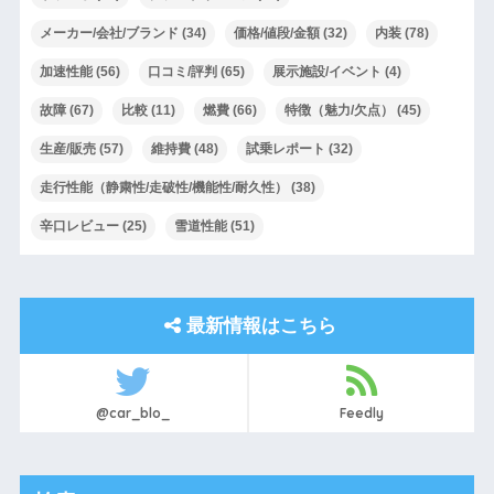
メーカー/会社/ブランド
(34)
価格/値段/金額
(32)
内装
(78)
加速性能
(56)
口コミ/評判
(65)
展示施設/イベント
(4)
故障
(67)
比較
(11)
燃費
(66)
特徴（魅力/欠点）
(45)
生産/販売
(57)
維持費
(48)
試乗レポート
(32)
走行性能（静粛性/走破性/機能性/耐久性）
(38)
辛口レビュー
(25)
雪道性能
(51)
最新情報はこちら
@car_blo_
Feedly