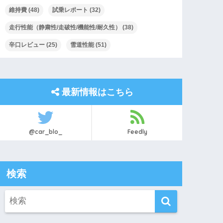
維持費
(48)
試乗レポート
(32)
走行性能（静粛性/走破性/機能性/耐久性）
(38)
辛口レビュー
(25)
雪道性能
(51)
最新情報はこちら
@car_blo_
Feedly
検索