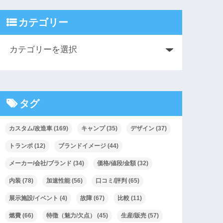
カテゴリー
タグ
カスタム/改造車
(169)
キャンプ
(35)
デザイン
(37)
トランポ
(12)
ブランドイメージ
(44)
メーカー/会社/ブランド
(34)
価格/値段/金額
(32)
内装
(78)
加速性能
(56)
口コミ/評判
(65)
展示施設/イベント
(4)
故障
(67)
比較
(11)
燃費
(66)
特徴（魅力/欠点）
(45)
生産/販売
(57)