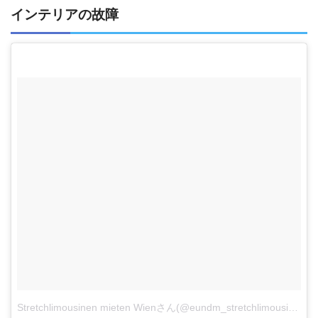
インテリアの故障
Stretchlimousinen mieten Wienさん(@eundm_stretchlimousinen_wien)がシェアした投稿