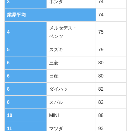
3
ホンダ
74
業界平均
74
メルセデス・
4
75
ベンツ
5
スズキ
79
6
三菱
80
6
日産
80
8
ダイハツ
82
8
スバル
82
10
MINI
88
11
マツダ
93