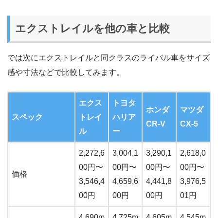
エクストレイルを他の車と比較
では次にエクストレイルと同クラスのライバル車をサイズ
感や寸法などで比較してみます。
エクス
トヨタ
ホンダ
マツダ
スペック
トレイ
ハリア
CR-V
CX-5
ル
ー
2,272,6
3,004,1
3,290,1
2,618,0
00円〜
00円〜
00円〜
00円〜
価格
3,546,4
4,659,6
4,441,8
3,976,5
00円
00円
00円
01円
4,690m
4,725m
4,605m
4,545m